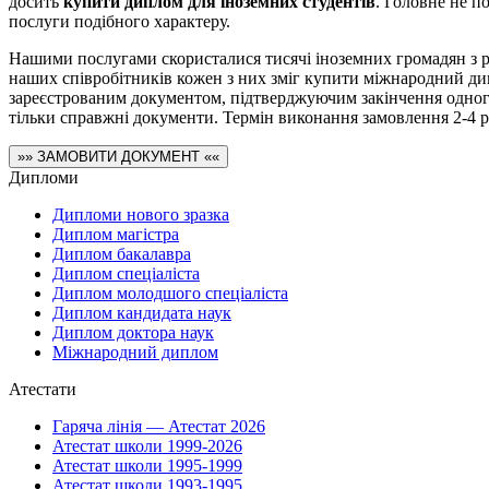
досить
купити диплом для іноземних студентів
. Головне не п
послуги подібного характеру.
Нашими послугами скористалися тисячі іноземних громадян з рі
наших співробітників кожен з них зміг купити міжнародний ди
зареєстрованим документом, підтверджуючим закінчення одног
тільки справжні документи. Термін виконання замовлення 2-4 р
»» ЗАМОВИТИ ДОКУМЕНТ ««
Дипломи
Дипломи нового зразка
Диплом магістра
Диплом бакалавра
Диплом спеціаліста
Диплом молодшого спеціаліста
Диплом кандидата наук
Диплом доктора наук
Міжнародний диплом
Атестати
Гаряча лінія — Атестат 2026
Атестат школи 1999-2026
Атестат школи 1995-1999
Атестат школи 1993-1995