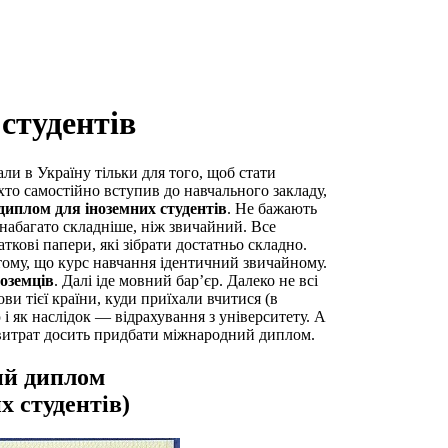
студентів
ли в Україну тільки для того, щоб стати
 хто самостійно вступив до навчального закладу,
иплом для іноземних студентів
. Не бажають
набагато складніше, ніж звичайний. Все
ткові папери, які зібрати достатньо складно.
 тому, що курс навчання ідентичний звичайному.
оземців
. Далі іде мовний бар’єр. Далеко не всі
ви тієї країни, куди приїхали вчитися (в
і як наслідок — відрахування з університету. А
 витрат досить придбати міжнародний диплом.
ий диплом
х студентів)