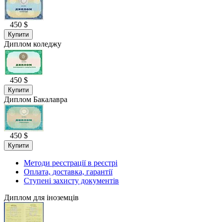
450 $
Купити
Диплом коледжу
450 $
Купити
Диплом Бакалавра
450 $
Купити
Методи реєстрації в реєстрі
Оплата, доставка, гарантії
Ступені захисту документів
Диплом для іноземців