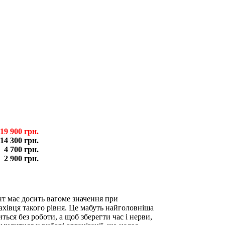
19 900 грн.
14 300 грн.
4 700 грн.
2 900 грн.
нт має досить вагоме значення при
ахівця такого рівня. Це мабуть найголовніша
ься без роботи, а щоб зберегти час і нерви,