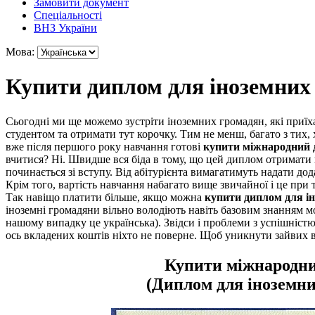
Замовити документ
Спеціальності
ВНЗ України
Мова:
Купити диплом для іноземних 
Сьогодні ми ще можемо зустріти іноземних громадян, які приїха
студентом та отримати тут корочку. Тим не менш, багато з тих,
вже після першого року навчання готові
купити міжнародний д
вчитися? Ні. Швидше вся біда в тому, що цей диплом отримати 
починається зі вступу. Від абітурієнта вимагатимуть надати дода
Крім того, вартість навчання набагато вище звичайної і це при
Так навіщо платити більше, якщо можна
купити диплом для ін
іноземні громадяни вільно володіють навіть базовим знанням мо
нашому випадку це українська). Звідси і проблеми з успішністю 
ось вкладених коштів ніхто не поверне. Щоб уникнути зайвих
Купити міжнародн
(Диплом для іноземни