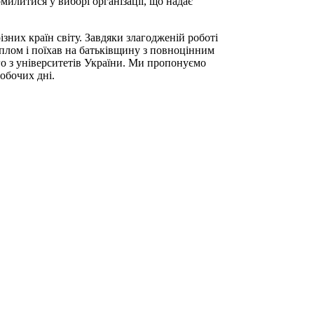
омилитися у виборі організації, що надає
зних країн світу. Завдяки злагодженій роботі
плом і поїхав на батьківщину з повноцінним
о з університетів України. Ми пропонуємо
обочих дні.