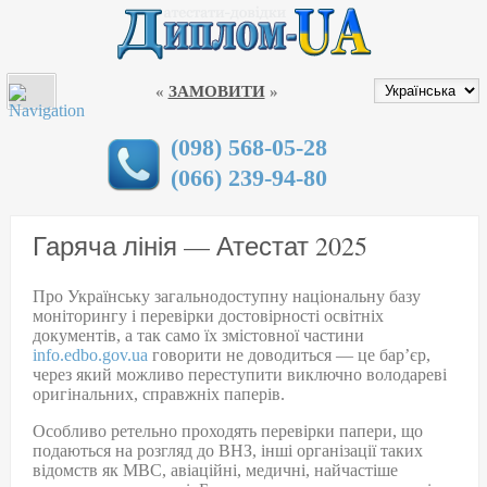
МЕНЮ
КУПИТИ ДИПЛОМ В УКРАЇНІ
«
ЗАМОВИТИ
»
ДИПЛОМИ
АТЕСТАТИ
(098) 568-05-28
(066) 239-94-80
СТУПЕНІ ЗАХИСТУ ДОКУМЕНТІВ
ДИПЛОМИ НОВОГО ЗРАЗКА 2019
Гаряча лінія — Атестат 2025
ГАРАНТІЇ
Про Українську загальнодоступну національну базу
СПЕЦІАЛЬНОСТІ
моніторингу і перевірки достовірності освітніх
документів, а так само їх змістовної частини
ВУЗИ УКРАЇНИ
info.edbo.gov.ua
говорити не доводиться — це бар’єр,
через який можливо переступити виключно володареві
ДИПЛОМИ У МІСТАХ
оригінальних, справжніх паперів.
КОНТАКТИ
Особливо ретельно проходять перевірки папери, що
подаються на розгляд до ВНЗ, інші організації таких
відомств як МВС, авіаційні, медичні, найчастіше