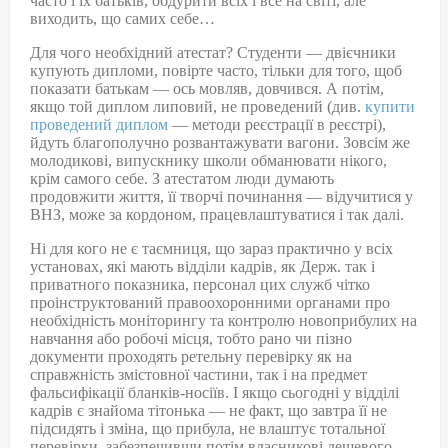
часто і їх батьків, обдурити всіх і все на світі, але
виходить, що самих себе…
Для чого необхідний атестат? Студенти — двієчники
купують дипломи, повірте часто, тільки для того, щоб
показати батькам — ось мовляв, довчився. А потім,
якщо той диплом липовий, не проведений (див.
купити
проведений диплом
— методи реєстрації в реєстрі),
йдуть благополучно розвантажувати вагони. Зовсім же
молодикові, випускнику школи обманювати нікого,
крім самого себе. З атестатом люди думають
продовжити життя, її творчі починання — відучитися у
ВНЗ, може за кордоном, працевлаштуватися і так далі.
Ні для кого не є таємниця, що зараз практично у всіх
установах, які мають відділи кадрів, як Держ. так і
приватного показника, персонал цих служб чітко
проінструктований правоохоронними органами про
необхідність моніторингу та контролю новоприбулих на
навчання або робочі місця, тобто рано чи пізно
документи проходять ретельну перевірку як на
справжність змістовної частини, так і на предмет
фальсифікації бланків-носіїв. І якщо сьогодні у відділі
кадрів є знайома тітонька — не факт, що завтра її не
підсидять і зміна, що прибула, не влаштує тотальної
перевірки, забезпечивши потім власникові дешевого