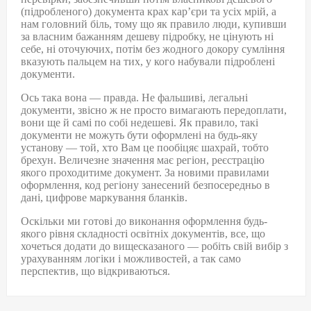
(підробленого) документа крах кар’єри та усіх мрій, а
нам головний біль, тому що як правило люди, купивши
за власним бажанням дешеву підробку, не цінують ні
себе, ні оточуючих, потім без жодного докору сумління
вказують пальцем на тих, у кого набували підроблені
документи.
Ось така вона — правда. Не фальшиві, легальні
документи, звісно ж не просто вимагають передоплати,
вони ще й самі по собі недешеві. Як правило, такі
документи не можуть бути оформлені на будь-яку
установу — той, хто Вам це пообіцяє шахрай, тобто
брехун. Величезне значення має регіон, реєстрацію
якого проходитиме документ. За новими правилами
оформлення, код регіону занесений безпосередньо в
дані, цифрове маркування бланків.
Оскільки ми готові до виконання оформлення будь-
якого рівня складності освітніх документів, все, що
хочеться додати до вищесказаного — робіть свій вибір з
урахуванням логіки і можливостей, а так само
перспектив, що відкриваються.