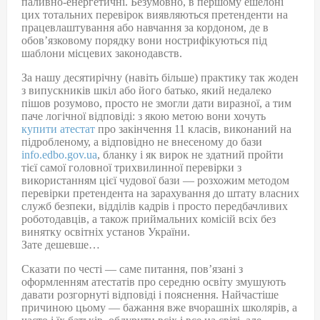
паливно-енергетичні. Безумовно, в першому ешелоні
цих тотальних перевірок виявляються претенденти на
працевлаштування або навчання за кордоном, де в
обов’язковому порядку вони нострифікуються під
шаблони місцевих законодавств.
За нашу десятирічну (навіть більше) практику так жоден
з випускників шкіл або його батько, який недалеко
пішов розумово, просто не змогли дати виразної, а тим
паче логічної відповіді: з якою метою вони хочуть
купити атестат
про закінчення 11 класів, виконаний на
підробленому, а відповідно не внесеному до бази
info.edbo.gov.ua
, бланку і як вирок не здатний пройти
тієї самої головної трихвилинної перевірки з
використанням цієї чудової бази — розхожим методом
перевірки претендента на зарахування до штату власних
служб безпеки, відділів кадрів і просто передбачливих
роботодавців, а також приймальних комісій всіх без
винятку освітніх установ України.
Зате дешевше…
Сказати по честі — саме питання, пов’язані з
оформленням атестатів про середню освіту змушують
давати розгорнуті відповіді і пояснення. Найчастіше
причиною цьому — бажання вже вчорашніх школярів, а