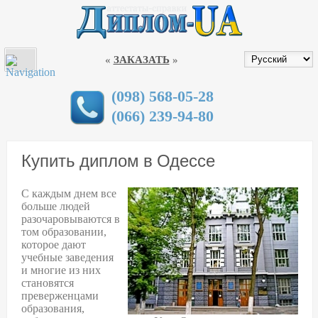
МЕНЮ
КУПИТИ ДИПЛОМ В УКРАЇНІ
«
ЗАКАЗАТЬ
»
ДИПЛОМЫ
АТТЕСТАТЫ
(098) 568-05-28
(066) 239-94-80
СТЕПЕНИ ЗАЩИТЫ ДОКУМЕНТОВ
ДИПЛОМЫ НОВОГО ОБРАЗЦА 2019
Купить диплом в Одессе
ГАРАНТИИ
С каждым днем все
СПЕЦИАЛЬНОСТИ
больше людей
разочаровываются в
ВУЗЫ УКРАИНЫ
том образовании,
которое дают
ДИПЛОМЫ В ГОРОДАХ
учебные заведения
и многие из них
КОНТАКТЫ
становятся
преверженцами
образования,