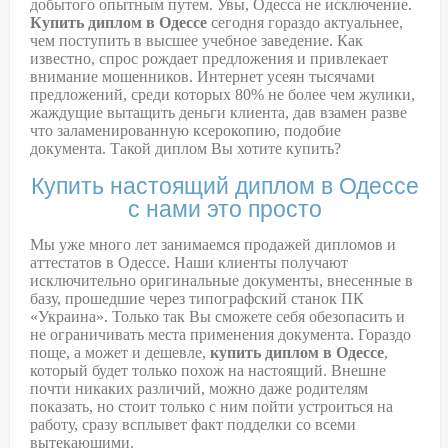
добытого опытным путем. Увы, Одесса не исключение.
Купить диплом в Одессе
сегодня гораздо актуальнее,
чем поступить в высшее учебное заведение. Как
известно, спрос рождает предложения и привлекает
внимание мошенников. Интернет усеян тысячами
предложений, среди которых 80% не более чем жулики,
жаждущие вытащить деньги клиента, дав взамен разве
что заламенированную ксерокопию, подобие
документа. Такой диплом Вы хотите купить?
Купить настоящий диплом в Одессе
с нами это просто
Мы уже много лет занимаемся продажей дипломов и
аттестатов в Одессе. Наши клиенты получают
исключительно оригинальные документы, внесенные в
базу, прошедшие через типографский станок ПК
«Украина». Только так Вы сможете себя обезопасить и
не ограничивать места применения документа. Гораздо
поще, а может и дешевле,
купить диплом в Одессе
,
который будет только похож на настоящий. Внешне
почти никаких различий, можно даже родителям
показать, но стоит только с ним пойти устроиться на
работу, сразу всплывет факт подделки со всеми
вытекающими.