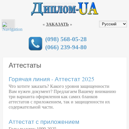
МЕНЮ
КУПИТИ ДИПЛОМ В УКРАЇНІ
«
ЗАКАЗАТЬ
»
ДИПЛОМЫ
АТТЕСТАТЫ
(098) 568-05-28
(066) 239-94-80
СТЕПЕНИ ЗАЩИТЫ ДОКУМЕНТОВ
ДИПЛОМЫ НОВОГО ОБРАЗЦА 2019
Аттестаты
ГАРАНТИИ
Горячая линия - Аттестат 2025
СПЕЦИАЛЬНОСТИ
Что хотите заказать? Какого уровня защищенности
Вам нужен документ? Предлагаем Вашему вниманию
ВУЗЫ УКРАИНЫ
три варианта оформления как самих бланков
аттестатов с приложением, так и защищенности их
ДИПЛОМЫ В ГОРОДАХ
содержательной части.
КОНТАКТЫ
Аттестат с приложением
Годы выдачи: 1999-2025