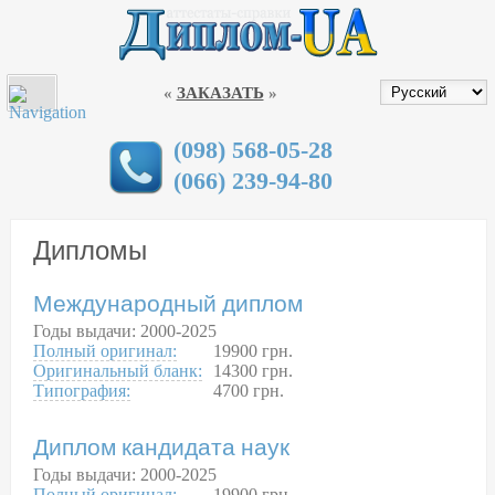
МЕНЮ
КУПИТИ ДИПЛОМ В УКРАЇНІ
«
ЗАКАЗАТЬ
»
ДИПЛОМЫ
АТТЕСТАТЫ
(098) 568-05-28
(066) 239-94-80
СТЕПЕНИ ЗАЩИТЫ ДОКУМЕНТОВ
ДИПЛОМЫ НОВОГО ОБРАЗЦА 2019
Дипломы
ГАРАНТИИ
Международный диплом
СПЕЦИАЛЬНОСТИ
Годы выдачи: 2000-2025
Полный оригинал:
19900 грн.
ВУЗЫ УКРАИНЫ
Оригинальный бланк:
14300 грн.
Типография:
4700 грн.
ДИПЛОМЫ В ГОРОДАХ
КОНТАКТЫ
Диплом кандидата наук
Годы выдачи: 2000-2025
Полный оригинал:
19900 грн.